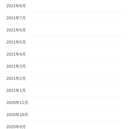
2021年8月
2021年7月
2021年6月
2021年5月
2021年4月
2021年3月
2021年2月
2021年1月
2020年11月
2020年10月
2020年9月