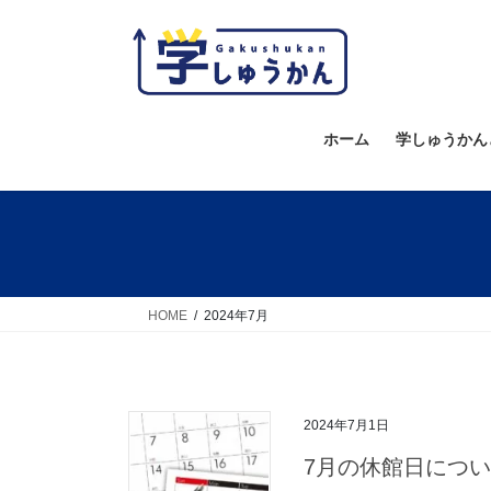
コ
ナ
ン
ビ
テ
ゲ
ン
ー
ツ
シ
ホーム
学しゅうかん
へ
ョ
ス
ン
キ
に
ッ
移
プ
動
HOME
2024年7月
2024年7月1日
7月の休館日につ