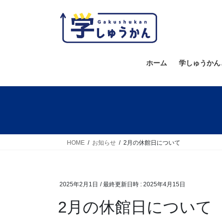
コ
ナ
ン
ビ
テ
ゲ
ン
ー
ツ
シ
ホーム
学しゅうかん
へ
ョ
ス
ン
キ
に
ッ
移
プ
動
HOME
お知らせ
2月の休館日について
2025年2月1日
/ 最終更新日時 :
2025年4月15日
2月の休館日について