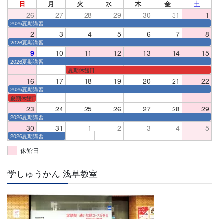
日
月
火
水
木
金
土
26
27
28
29
30
31
1
2026夏期講習
2
3
4
5
6
7
8
2026夏期講習
9
10
11
12
13
14
15
2026夏期講習
夏期休館日
16
17
18
19
20
21
22
2026夏期講習
夏期休館日
23
24
25
26
27
28
29
2026夏期講習
30
31
1
2
3
4
5
2026夏期講習
休館日
学しゅうかん 浅草教室