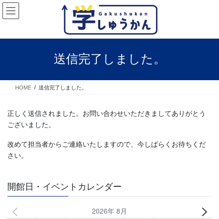
コ
ナ
ン
ビ
テ
ゲ
ン
ー
ツ
シ
へ
ョ
送信完了しました。
ス
ン
キ
に
ッ
移
HOME
送信完了しました。
プ
動
正しく送信されました。お問い合わせいただきましてありがとう
ございました。
改めて担当者からご連絡いたしますので、今しばらくお待ちくだ
さい。
開館日・イベントカレンダー
2026年 8月