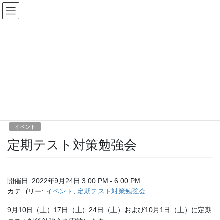
コ
ナ
ン
ビ
テ
ゲ
ン
ー
ツ
シ
へ
ョ
イベント
ス
ン
キ
に
ッ
移
HOME
イベント
イベント
定期テスト対策勉強会
プ
動
2022年8月31日
/ 最終更新日時 :
2022年8月31日
イベント
定期テスト対策勉強会
開催日: 2022年9月24日 3:00 PM - 6:00 PM
カテゴリー:
イベント
,
定期テスト対策勉強会
9月10日（土）17日（土）24日（土）および10月1日（土）に定期