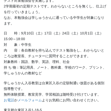
テスト対策勉強会を実施します。
2学期最初の定期テストです。わからないところを無くし、仕上げ
を行っていきましょう。
なお、本勉強会は学しゅうかんに通っている中学生が対象になり
ます。
日 時：9月10日（土）17日（土）24日（土）10月1日（土）
15:00～18:00
対 象：中学生
内 容：各自教材を持ち込んでテスト勉強をし、わからないと
ころは教室長、チューターに質問することができます。
対象教科：国語、数学、英語、理科、社会
持 ち 物：筆記用具、ノート、教科書、学校のワーク、プリント、
学しゅうかんの教材など
学しゅうかん入谷教室は台東区入谷の定額制通い放題がある個別
指導塾です。
無料体験授業、教室見学、学習相談は随時受け付けています。
お電話
か
メールフォーム
よりお気軽にお問い合わせください。
東京都台東区入谷1-18-5