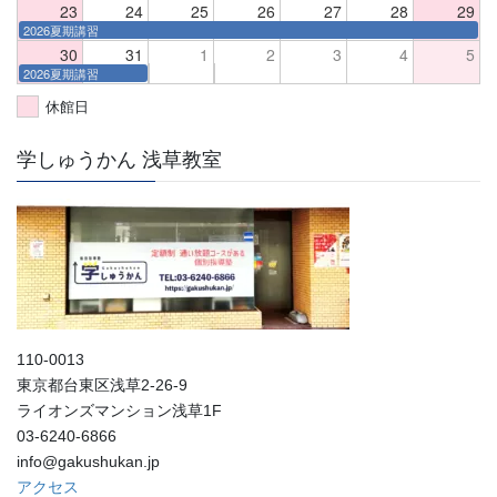
23
24
25
26
27
28
29
2026夏期講習
30
31
1
2
3
4
5
2026夏期講習
休館日
学しゅうかん 浅草教室
110-0013
東京都台東区浅草2-26-9
ライオンズマンション浅草1F
03-6240-6866
info@gakushukan.jp
アクセス