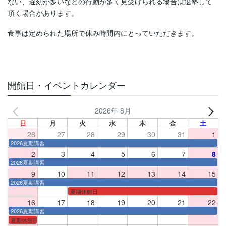
ない、遅刻が多いなどの行動が多く見受けられる場合は退塾して
頂く場合があります。
食事は定められた場所で休み時間内にとっていただきます。
開館日・イベントカレンダー
2026年 8月
日
月
火
水
木
金
土
26
27
28
29
30
31
1
2026夏期講習
2
3
4
5
6
7
8
2026夏期講習
9
10
11
12
13
14
15
2026夏期講習
夏期休館日
16
17
18
19
20
21
22
2026夏期講習
夏期休館日